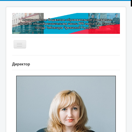
Включить/
выключить
навигацию
Главная
Директор
Новости
Дополнительное образование
Методическая копилка
Прокуратура разъясняет
Контакты
Обратная связь
ПРИЕМ В 1 КЛАСС