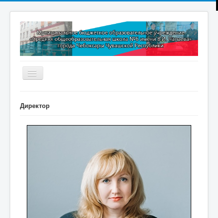
Включить/
выключить
навигацию
Главная
Директор
Новости
Дополнительное образование
Методическая копилка
Прокуратура разъясняет
Контакты
Обратная связь
ПРИЕМ В 1 КЛАСС