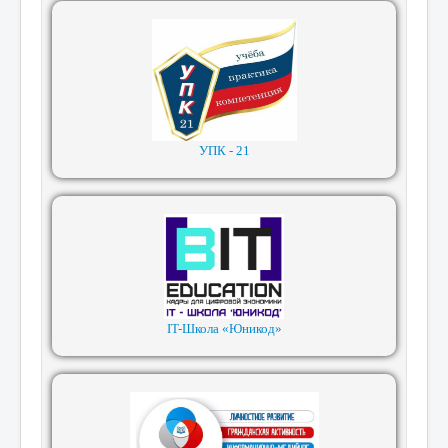
УПК - 21
IT-Школа «Юникод»