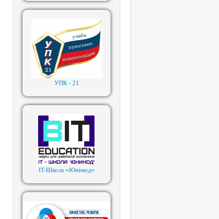
УПК - 21
IT-Школа «Юникод»