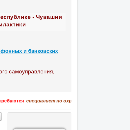
Республике - Чувашии
илактики
ефонных и банковских
ого самоуправления,
ся
специалист по охране труда, учитель физкультуры