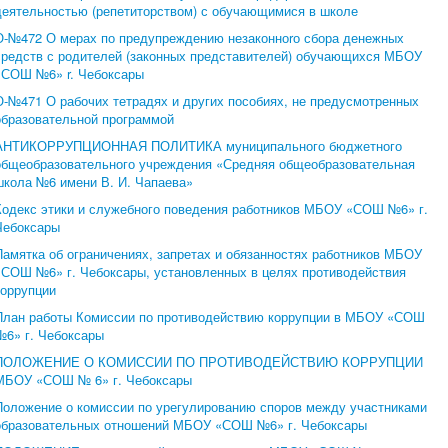
деятельностью (репетиторством) с обучающимися в школе
О-№472 О мерах по предупреждению незаконноrо сбора денежных
средств с родителей (законных представителей) обучающихся МБОУ
«СОШ №6» r. Чебоксары
О-№471 О рабочих тетрадях и других пособиях, не предусмотренных
образовательной программой
АНТИКОРРУПЦИОННАЯ ПОЛИТИКА муниципального бюджетного
общеобразовательного учреждения «Средняя общеобразовательная
школа №6 имени В. И. Чапаева»
Кодекс этики и служебного поведения работников МБОУ «СОШ №6» г.
Чебоксары
Памятка об ограничениях, запретах и обязанностях работников МБОУ
«СОШ №6» г. Чебоксары, установленных в целях противодействия
коррупции
План работы Комиссии по противодействию коррупции в МБОУ «СОШ
№6» г. Чебоксары
ПОЛОЖЕНИЕ О КОМИССИИ ПО ПРОТИВОДЕЙСТВИЮ КОРРУПЦИИ
МБОУ «СОШ № 6» г. Чебоксары
Положение о комиссии по урегулированию споров между участниками
образовательных отношений МБОУ «СОШ №6» г. Чебоксары