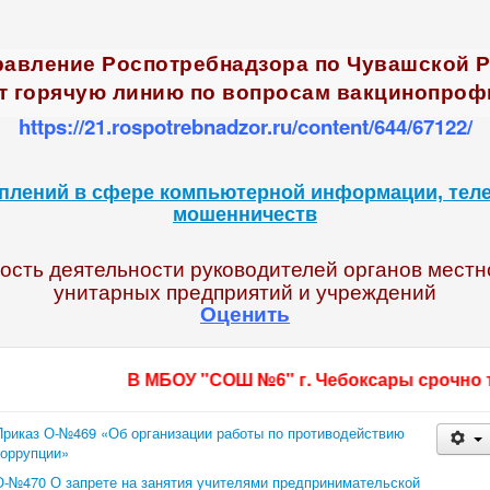
правление Роспотребнадзора по Чувашской 
т горячую линию по вопросам вакцинопроф
https://21.rospotrebnadzor.ru/content/644/67122/
плений в сфере компьютерной информации, тел
мошенничеств
сть деятельности руководителей органов местн
унитарных предприятий и учреждений
Оценить
В МБОУ "СОШ №6" г. Чебоксары срочно требуют
Приказ О-№469 «Об организации работы по противодействию
коррупции»
О-№470 О запрете на занятия учителями предпринимательской