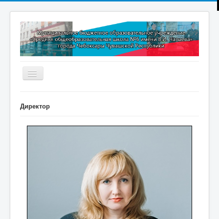
Включить/
выключить
навигацию
Главная
Директор
Новости
Дополнительное образование
Методическая копилка
Прокуратура разъясняет
Контакты
Обратная связь
ПРИЕМ В 1 КЛАСС