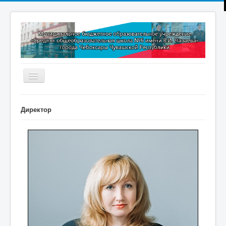
Включить/
выключить
навигацию
Главная
Директор
Новости
Дополнительное образование
Методическая копилка
Прокуратура разъясняет
Контакты
Обратная связь
ПРИЕМ В 1 КЛАСС