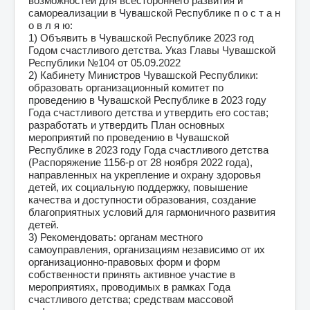
возможностей для всестороннего развития и
самореализации в Чувашской Республике п о с т а н
о в л я ю:
1) Объявить в Чувашской Республике 2023 год
Годом счастливого детства. Указ Главы Чувашской
Республики №104 от 05.09.2022
2) Кабинету Министров Чувашской Республики:
образовать организационный комитет по
проведению в Чувашской Республике в 2023 году
Года счастливого детства и утвердить его состав;
разработать и утвердить План основных
мероприятий по проведению в Чувашской
Республике в 2023 году Года счастливого детства
(Распоряжение 1156-р от 28 ноября 2022 года),
направленных на укрепление и охрану здоровья
детей, их социальную поддержку, повышение
качества и доступности образования, создание
благоприятных условий для гармоничного развития
детей.
3) Рекомендовать: органам местного
самоуправления, организациям независимо от их
организационно-правовых форм и форм
собственности принять активное участие в
мероприятиях, проводимых в рамках Года
счастливого детства; средствам массовой