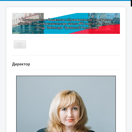
Включить/
выключить
навигацию
Главная
Директор
Новости
Дополнительное образование
Методическая копилка
Прокуратура разъясняет
Контакты
Обратная связь
ПРИЕМ В 1 КЛАСС