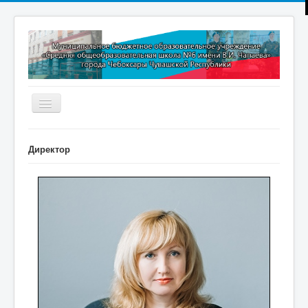
Включить/
выключить
навигацию
Главная
Директор
Новости
Дополнительное образование
Методическая копилка
Прокуратура разъясняет
Контакты
Обратная связь
ПРИЕМ В 1 КЛАСС