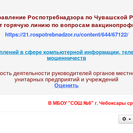
правление Роспотребнадзора по Чувашской 
т горячую линию по вопросам вакцинопроф
https://21.rospotrebnadzor.ru/content/644/67122/
плений в сфере компьютерной информации, тел
мошенничеств
сть деятельности руководителей органов местн
унитарных предприятий и учреждений
Оценить
В МБОУ "СОШ №6" г. Чебоксары срочно тр