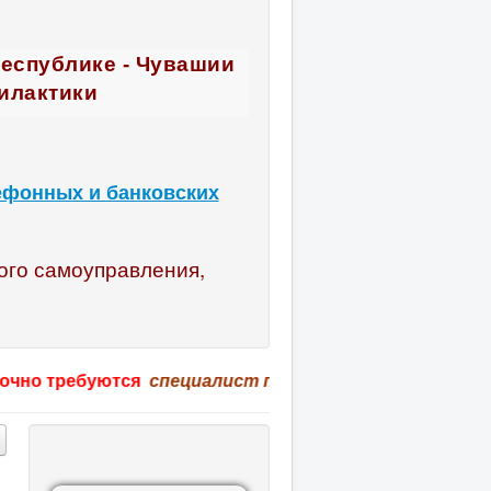
Республике - Чувашии
илактики
ефонных и банковских
ого самоуправления,
ебуются
специалист по охране труда, учитель физкул