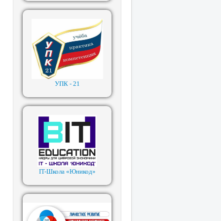
УПК - 21
IT-Школа «Юникод»