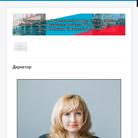
Включить/
выключить
навигацию
Главная
Директор
Новости
Дополнительное образование
Методическая копилка
Прокуратура разъясняет
Контакты
Обратная связь
ПРИЕМ В 1 КЛАСС