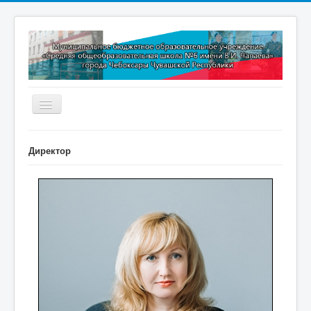
Включить/
выключить
навигацию
Главная
Директор
Новости
Дополнительное образование
Методическая копилка
Прокуратура разъясняет
Контакты
Обратная связь
ПРИЕМ В 1 КЛАСС