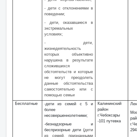
- дети с отклонениями в
поведении;
- дети, оказавшиеся в
экстремальных
условиях;
- дети,
жизнедеятельность
которых объективно
нарушена в результате
сложившихся
обстоятельств и которые
не могут преодолеть
данные обстоятельства
самостоятельно или с
помощью семьи
Бесплатные
Калининский
-дети из семей с 5 и
Лен
район
более
Мос
г.Чебоксары
несовершеннолетними;
ра
-101 путевка
-безнадзорные и
г.Ч
беспризорные дети (
дети
294
из семей, признанными