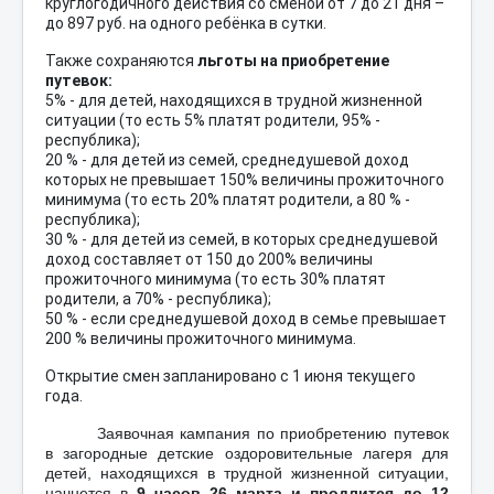
круглогодичного действия со сменой от 7 до 21 дня –
до 897 руб. на одного ребёнка в сутки.
Также сохраняются
льготы на приобретение
путевок:
5% - для детей, находящихся в трудной жизненной
ситуации (то есть 5% платят родители, 95% -
республика);
20 % - для детей из семей, среднедушевой доход
которых не превышает 150% величины прожиточного
минимума (то есть 20% платят родители, а 80 % -
республика);
30 % - для детей из семей, в которых среднедушевой
доход составляет от 150 до 200% величины
прожиточного минимума (то есть 30% платят
родители, а 70% - республика);
50 % - если среднедушевой доход в семье превышает
200 % величины прожиточного минимума.
Открытие смен запланировано с 1 июня текущего
года.
Заявочная кампания по приобретению путевок
в загородные детские оздоровительные лагеря для
детей, находящихся в трудной жизненной ситуации,
начнется в
9 часов
26 марта и продлится до 12