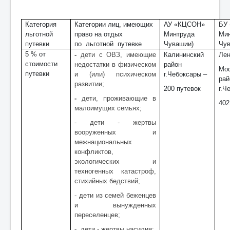
Категория
Категории лиц, имеющих
АУ «КЦСОН»
БУ
льготной
право на отдых
Минтруда
Ми
путевки
по льготной путевке
Чувашии)
Чу
5 % от
-
дети с ОВЗ, имеющие
Калининский
Лен
стоимости
недостатки в физическом
район
Мос
путевки
и (или) психическом
г.Чебоксары –
ра
развитии;
200 путевок
г.Ч
-
дети, проживающие в
402
малоимущих семьях;
- дети - жертвы
вооруженных и
межнациональных
конфликтов,
экологических и
техногенных катастроф,
стихийных бедствий;
- дети из семей беженцев
и вынужденных
переселенцев;
-
дети - жертвы насилия;