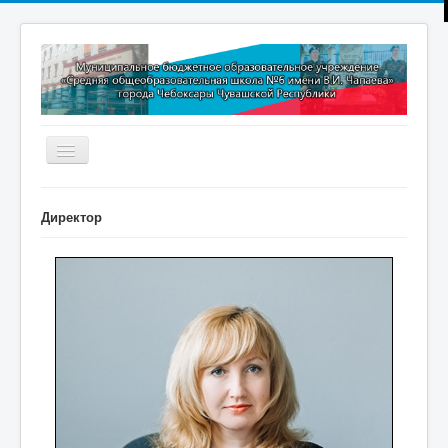
Включить/
выключить
навигацию
Главная
Директор
Новости
Дополнительное образование
Методическая копилка
Прокуратура разъясняет
Контакты
Обратная связь
ПРИЕМ В 1 КЛАСС