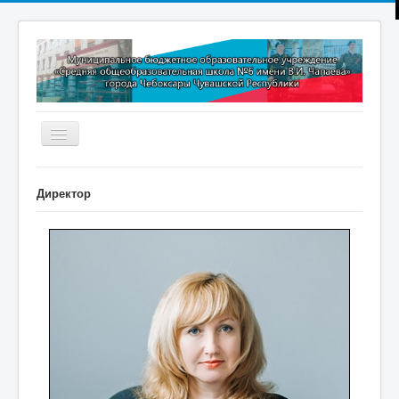
Включить/
выключить
навигацию
Главная
Директор
Новости
Дополнительное образование
Методическая копилка
Прокуратура разъясняет
Контакты
Обратная связь
ПРИЕМ В 1 КЛАСС