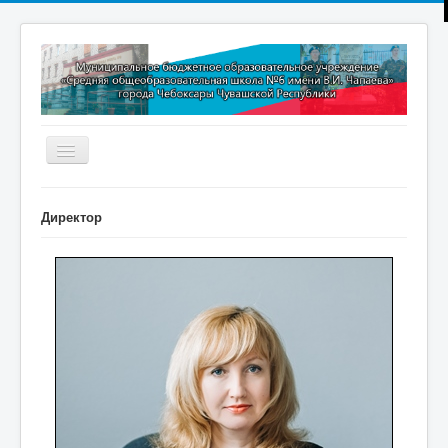
Включить/
выключить
навигацию
Главная
Директор
Новости
Дополнительное образование
Методическая копилка
Прокуратура разъясняет
Контакты
Обратная связь
ПРИЕМ В 1 КЛАСС