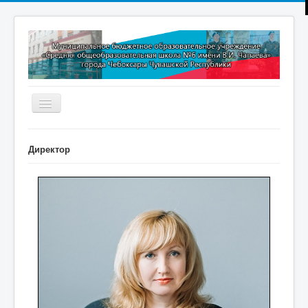
Включить/
выключить
навигацию
Главная
Директор
Новости
Дополнительное образование
Методическая копилка
Прокуратура разъясняет
Контакты
Обратная связь
ПРИЕМ В 1 КЛАСС