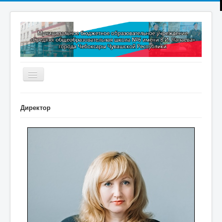
Включить/
выключить
навигацию
Главная
Директор
Новости
Дополнительное образование
Методическая копилка
Прокуратура разъясняет
Контакты
Обратная связь
ПРИЕМ В 1 КЛАСС