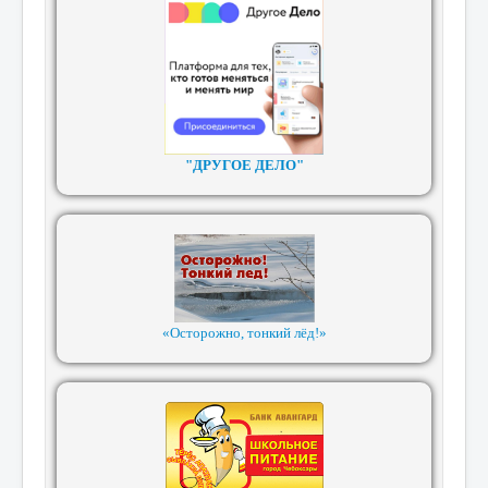
"ДРУГОЕ ДЕЛО"
«Осторожно, тонкий лёд!»