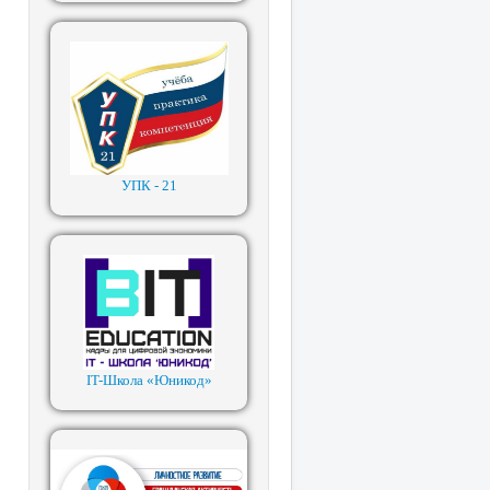
УПК - 21
IT-Школа «Юникод»