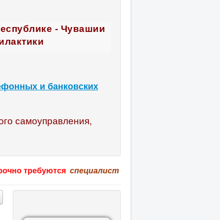
Республике - Чувашии
илактики
ефонных и банковских
ого самоуправления,
ебуются
специалист по охране труда, учитель физку