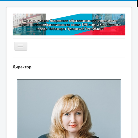
Включить/
выключить
навигацию
Главная
Директор
Новости
Дополнительное образование
Методическая копилка
Прокуратура разъясняет
Контакты
Обратная связь
ПРИЕМ В 1 КЛАСС