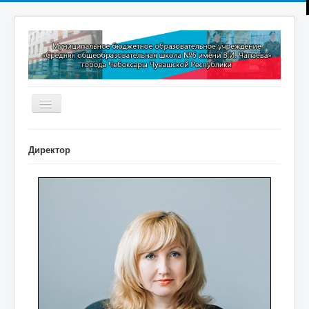
Включить/
выключить
навигацию
Главная
Директор
Новости
Дополнительное образование
Методическая копилка
Прокуратура разъясняет
Контакты
Обратная связь
ПРИЕМ В 1 КЛАСС