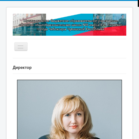
Включить/
выключить
навигацию
Главная
Директор
Новости
Дополнительное образование
Методическая копилка
Прокуратура разъясняет
Контакты
Обратная связь
ПРИЕМ В 1 КЛАСС